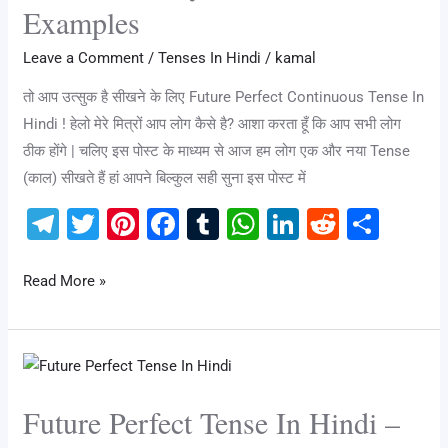
Examples
Hindi
|
Leave a Comment
/
Tenses In Hindi
/
kamal
Easy
तो आप उत्सुक है सीखने के लिए Future Perfect Continuous Tense In
Rules
Hindi ! हेलो मेरे मित्रों आप लोग कैसे है? आशा करता हूँ कि आप सभी लोग
and
ठीक होंगे | चलिए इस पोस्ट के माध्यम से आज हम लोग एक और नया Tense
100
(काल) सीखते हैं हां आपने बिल्कुल सही सुना इस पोस्ट में
+
Examples
T
T
Pi
F
T
W
Li
R
S
el
wi
nt
a
u
h
n
e
h
e
tt
er
c
m
at
k
d
ar
Read More »
gr
er
e
e
bl
s
e
di
e
a
st
b
r
A
dI
t
Future
m
o
p
n
Perfect
o
p
Future Perfect Tense In Hindi –
Tense
In