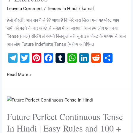
Leave a Comment
/
Tenses In Hindi
/
kamal
हेलो दोस्तों , आप सब कैसे है? आशा है कि मेरे द्वारा लिखा गया यह पोस्ट आप
सभी को पढ़ने के बाद अच्छे से समझ में आ जाएगा | आज हम लोग एक नया
Tense (काल) सीखेंगे हां आपने बिलकुल सही सुना इस पोस्ट के माध्यम से आज
आप लोग Future Indefinite Tense (भविष्य अनिश्चित
T
T
Pi
F
T
W
Li
R
S
el
wi
nt
a
u
h
n
e
h
e
tt
er
c
m
at
k
d
ar
Read More »
gr
er
e
e
bl
s
e
di
e
a
st
b
r
A
dI
t
Future
m
o
p
n
Perfect
o
p
Future Perfect Continuous Tense
Continuous
k
Tense
In Hindi | Easy Rules and 100 +
In