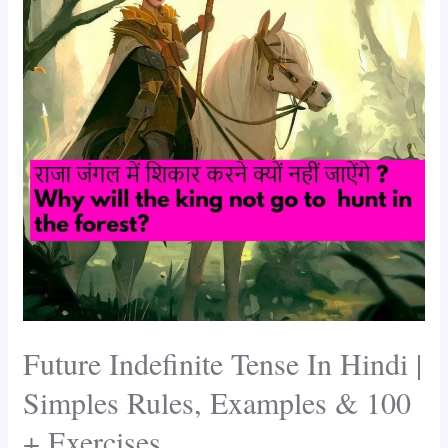
k
In
Hindi
|
Simples
Rules,
Examples
&
100
+
Exercises
Future Indefinite Tense In Hindi |
Simples Rules, Examples & 100
+ Exercises