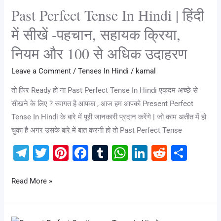
Perfect
o
p
Past Perfect Tense In Hindi | हिंदी
Tense
k
In
में सीखें -पहचान, सहायक क्रिया,
Hindi
नियम और 100 से अधिक उदाहरण
|
हिंदी
Leave a Comment
/
Tenses In Hindi
/
kamal
में
तो फिर Ready हो ना Past Perfect Tense In Hindi एकदम अच्छे से
सीखें
सीखने के लिए ? स्वागत है आपका , आज हम आपको Present Perfect
-पहचान,
Tense In Hindi के बारे में पूरी जानकारी प्रदान करेंगे | जो काम अतीत में हो
सहायक
चुका है अगर उसके बारे में बात करनी हो तो Past Perfect Tense
क्रिया,
नियम
T
T
Pi
F
T
W
Li
R
S
और
el
wi
nt
a
u
h
n
e
h
100
e
tt
er
c
m
at
k
d
ar
Read More »
से
gr
er
e
e
bl
s
e
di
e
अधिक
a
st
b
r
A
dI
t
उदाहरण