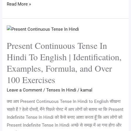
e
tt
er
c
m
at
k
d
ar
अधिक
Read More »
उदाहरण
gr
er
e
e
bl
s
e
di
e
a
st
b
r
A
dI
t
Present
m
o
p
n
Continuous
o
p
Present Continuous Tense In
Tense
k
In
Hindi To English | Identification,
Hindi
Examples, Formula, and Over
To
English
100 Exercises
|
Leave a Comment
/
Tenses In Hindi
/
kamal
Identification,
Examples,
क्या आप Present Continuous Tense In Hindi to English सीखना
Formula,
चाहते हैं ? हेलो दोस्तों, मैंने पिछले पोस्ट में आप लोगों को बताया था कि Present
and
Indefinite Tense In Hindi को कैसे बनाए आशा करता हूँ कि आप लोगो को
Over
Present Indefinite Tense In Hindi अच्छे से समझ में आ गया होगा और