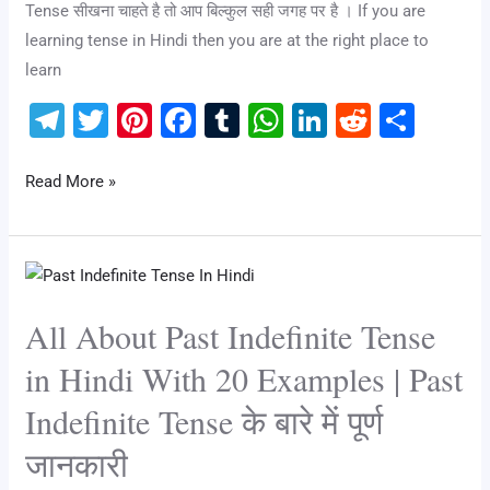
Tense सीखना चाहते है तो आप बिल्कुल सही जगह पर है । If you are
Examples
learning tense in Hindi then you are at the right place to
&
learn
Over
100
T
T
Pi
F
T
W
Li
R
S
Exercises
el
wi
nt
a
u
h
n
e
h
e
tt
er
c
m
at
k
d
ar
Read More »
gr
er
e
e
bl
s
e
di
e
a
st
b
r
A
dI
t
All
m
o
p
n
About
o
p
All About Past Indefinite Tense
Past
k
Indefinite
in Hindi With 20 Examples | Past
Tense
Indefinite Tense के बारे में पूर्ण
in
Hindi
जानकारी
With