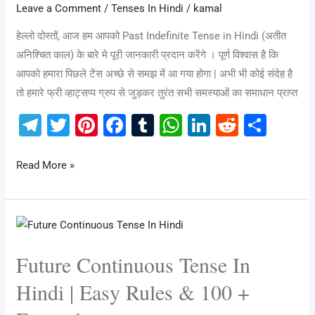
Leave a Comment
/
Tenses In Hindi
/
kamal
20
Examples
हेल्लो दोस्तों, आज हम आपको Past Indefinite Tense in Hindi (अतीत
|
अनिश्चित काल) के बारे मे पूरी जानकारी प्रदान करेंगे । पूर्ण विश्वास है कि
Past
आपको हमारा पिछले टेंस अच्छे से समझ में आ गया होगा | अभी भी कोई संदेह है
Indefinite
तो हमारे फ्री व्हाट्सप्प ग्रुप से जुड़कर तुरंत सभी समस्याओं का समाधान प्राप्त
Tense
T
T
Pi
F
T
W
Li
R
S
के
el
wi
nt
a
u
h
n
e
h
बारे
e
tt
er
c
m
at
k
d
ar
में
Read More »
पूर्ण
gr
er
e
e
bl
s
e
di
e
जानकारी
a
st
b
r
A
dI
t
Future
m
o
p
n
Continuous
o
p
Future Continuous Tense In
Tense
k
In
Hindi | Easy Rules & 100 +
Hindi