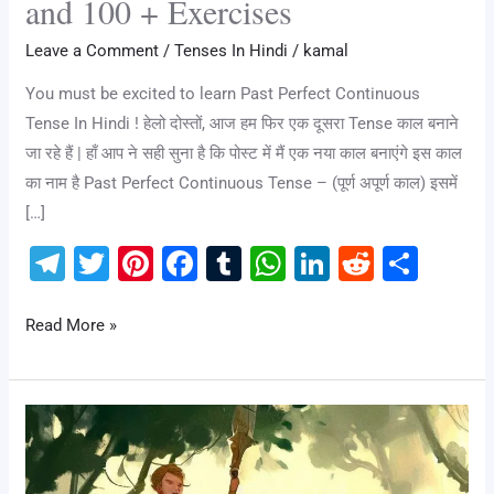
and 100 + Exercises
Leave a Comment
/
Tenses In Hindi
/
kamal
You must be excited to learn Past Perfect Continuous
Tense In Hindi ! हेलो दोस्तों, आज हम फिर एक दूसरा Tense काल बनाने
जा रहे हैं | हाँ आप ने सही सुना है कि पोस्ट में मैं एक नया काल बनाएंगे इस काल
का नाम है Past Perfect Continuous Tense – (पूर्ण अपूर्ण काल) इसमें
[…]
T
T
Pi
F
T
W
Li
R
S
el
wi
nt
a
u
h
n
e
h
e
tt
er
c
m
at
k
d
ar
Read More »
gr
er
e
e
bl
s
e
di
e
a
st
b
r
A
dI
t
Future
m
o
p
n
Indefinite
o
p
Tense