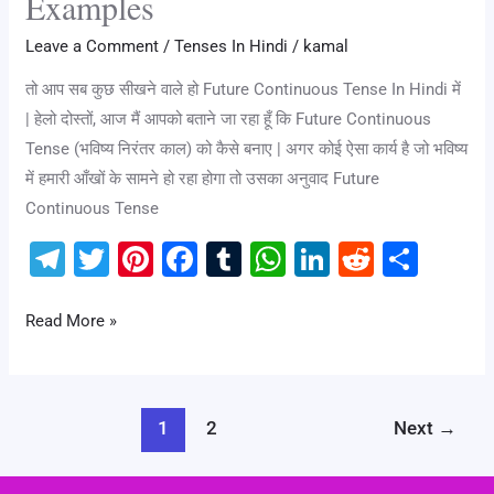
Examples
|
Easy
Leave a Comment
/
Tenses In Hindi
/
kamal
Rules
तो आप सब कुछ सीखने वाले हो Future Continuous Tense In Hindi में
&
| हेलो दोस्तों, आज मैं आपको बताने जा रहा हूँ कि Future Continuous
100
Tense (भविष्य निरंतर काल) को कैसे बनाए | अगर कोई ऐसा कार्य है जो भविष्य
+
में हमारी आँखों के सामने हो रहा होगा तो उसका अनुवाद Future
Examples
Continuous Tense
T
T
Pi
F
T
W
Li
R
S
el
wi
nt
a
u
h
n
e
h
e
tt
er
c
m
at
k
d
ar
Read More »
gr
er
e
e
bl
s
e
di
e
a
st
b
r
A
dI
t
m
o
p
n
1
2
Next
→
o
p