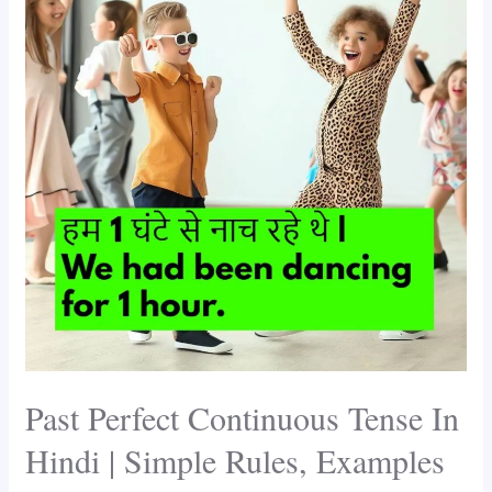
Continuous
Tense
In
Hindi
|
Simple
Rules,
Examples
and
100
+
Exercises
Past Perfect Continuous Tense In
Hindi | Simple Rules, Examples