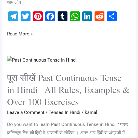
100
आप लोग
Exercises
T
T
Pi
F
T
W
Li
R
S
el
wi
nt
a
u
h
n
e
h
e
tt
er
c
m
at
k
d
ar
Read More »
gr
er
e
e
bl
s
e
di
e
a
st
b
r
A
dI
t
पूरा
m
o
p
n
सीखें
o
p
पूरा सीखें Past Continuous Tense
Past
k
Continuous
in Hindi | All Rules, Examples &
Tense
Over 100 Exercises
in
Hindi
Leave a Comment
/
Tenses In Hindi
/
kamal
|
Do you want to learn Past Continuous Tense in Hindi ? पास्ट
All
कंटिन्यूस टेंस को हिंदी में आसानी से सीखिए । अगर आप हिंदी से अंग्रेजी में
Rules,