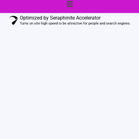
Menu
k
Optimized by Seraphinite Accelerator
Turns on site high speed to be attractive for people and search engines.