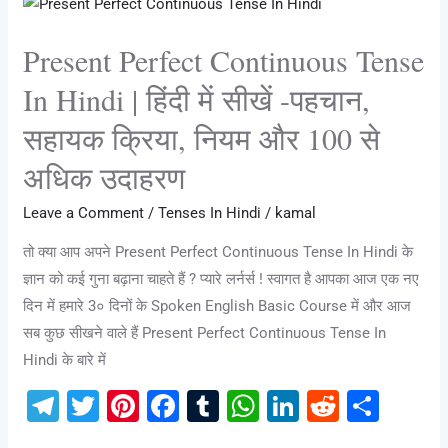
Present
m
o
p
n
Perfect
o
p
Present Perfect Continuous Tense
Continuous
k
Tense
In Hindi | हिंदी में सीखें -पहचान,
In
सहायक क्रिया, नियम और 100 से
Hindi
|
अधिक उदाहरण
हिंदी
Leave a Comment
/
Tenses In Hindi
/
kamal
में
सीखें
तो क्या आप अपने Present Perfect Continuous Tense In Hindi के
-पहचान,
ज्ञान को कई गुना बढ़ाना चाहते हैं ? प्यारे लर्नर्स ! स्वागत है आपका आज एक नए
सहायक
दिन में हमारे 3० दिनों के Spoken English Basic Course में और आज
क्रिया,
सब कुछ सीखने वाले हैं Present Perfect Continuous Tense In
नियम
Hindi के बारे में
और
T
T
Pi
F
T
W
Li
R
S
100
el
wi
nt
a
u
h
n
e
h
से