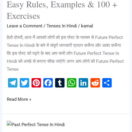
k
Easy Rules, Examples & 100 +
Hindi
Exercises
–
Easy
Leave a Comment
/
Tenses In Hindi
/
kamal
Rules,
हेलो दोस्तों, आज मैं आपको लोगों को इस पोस्ट के माध्यम से Future Perfect
Examples
Tense In Hindi के बारे में संपूर्ण जानकरी प्रदान करूँगा और आशा करूँगा
&
कि इस पोस्ट को पढ़ने के बाद आप सभी लोग Future Perfect Tense In
100
Hindi को अच्छे से बनाना सीख जाऐगे! अगर आप लोगो को Future Perfect
+
Tense
Exercises
T
T
Pi
F
T
W
Li
R
S
el
wi
nt
a
u
h
n
e
h
e
tt
er
c
m
at
k
d
ar
Read More »
gr
er
e
e
bl
s
e
di
e
a
st
b
r
A
dI
t
Past
m
o
p
n