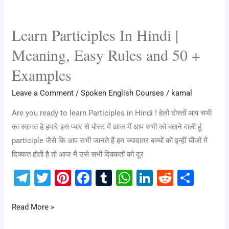
Learn
m
o
p
n
Participles
o
p
Learn Participles In Hindi |
In
k
Hindi
Meaning, Easy Rules and 50 +
|
Examples
Meaning,
Easy
Leave a Comment
/
Spoken English Courses
/
kamal
Rules
Are you ready to learn Participles in Hindi ! हेलो दोस्तों आप सभी
and
का स्वागत है हमारे इस प्यार से पोस्ट में आज मैं आप सभी को बताने वाली हूं
50
participle जैसे कि आप सभी जानते हैं हम ज्यादातर बच्चों को इन्हीं चीजों में
+
दिक्कत होती है तो आज मैं उसे सभी दिक्कतों को दूर
Examples
T
T
Pi
F
T
W
Li
R
S
el
wi
nt
a
u
h
n
e
h
e
tt
er
c
m
at
k
d
ar
Read More »
gr
er
e
e
bl
s
e
di
e