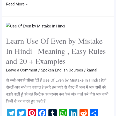
e
tt
er
c
m
at
k
d
ar
Read More »
gr
er
e
e
bl
s
e
di
e
a
st
b
r
A
dI
t
Learn
m
o
p
n
Use
o
p
Learn Use Of Even by Mistake
Of
k
Even
In Hindi | Meaning , Easy Rules
by
and 20 + Examples
Mistake
In
Leave a Comment
/
Spoken English Courses
/
kamal
Hindi
तो चलो आपको सीखा देतें हैं Use Of Even by Mistake In Hindi ! हेलो
|
दोस्तों आप सभी का स्वागत है हमारे इस प्यारे से पोस्ट में आज मैं आप सभी को
Meaning
बताने वाली हूं की बाई मिस्टेक का प्रयोग कब कैसे और कहां करें जैसे आप कभी
,
किसी से बात करते हुए कहते हैं
Easy
Rules
T
T
Pi
F
T
W
Li
R
S