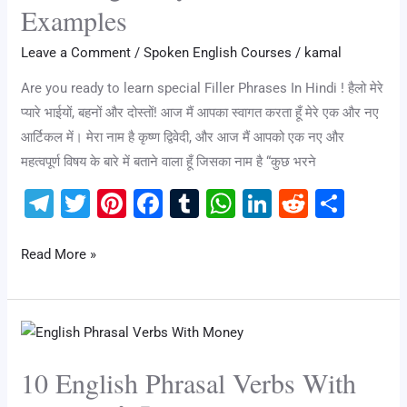
Examples
Leave a Comment
/
Spoken English Courses
/
kamal
Are you ready to learn special Filler Phrases In Hindi ! हैलो मेरे
प्यारे भाईयों, बहनों और दोस्तों! आज मैं आपका स्वागत करता हूँ मेरे एक और नए
आर्टिकल में। मेरा नाम है कृष्ण द्विवेदी, और आज मैं आपको एक नए और
महत्वपूर्ण विषय के बारे में बताने वाला हूँ जिसका नाम है “कुछ भरने
T
T
Pi
F
T
W
Li
R
S
el
wi
nt
a
u
h
n
e
h
e
tt
er
c
m
at
k
d
ar
Read More »
gr
er
e
e
bl
s
e
di
e
a
st
b
r
A
dI
t
10
m
o
p
n
English
o
p
10 English Phrasal Verbs With
Phrasal
k
Verbs