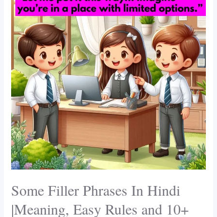
o
p
Phrases
k
In
Hindi
|Meaning,
Easy
Rules
and
10+
Examples
Some Filler Phrases In Hindi
|Meaning, Easy Rules and 10+