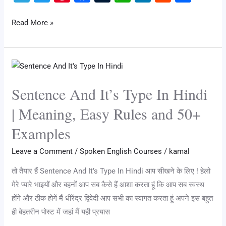
and
el
wi
nt
a
u
h
n
e
h
20
e
tt
er
c
m
at
k
d
ar
Read More »
+
gr
er
e
e
bl
s
e
di
e
Examples
a
st
b
r
A
dI
t
Sentence
m
o
p
n
And
o
p
Sentence And It’s Type In Hindi
It’s
k
Type
| Meaning, Easy Rules and 50+
In
Examples
Hindi
|
Leave a Comment
/
Spoken English Courses
/
kamal
Meaning,
तो तैयार हैं Sentence And It’s Type In Hindi आप सीखने के लिए ! हेलो
Easy
मेरे प्यारे भाइयों और बहनों आप सब कैसे हैं आशा करता हूं कि आप सब स्वस्थ
Rules
होंगे और ठीक होगें मैं धीरेंद्र द्विवेदी आप सभी का स्वागत करता हूं अपने इस बहुत
and
ही बेहतरीन पोस्ट में जहां मैं यही प्रयास
50+