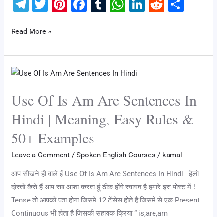
T
T
Pi
F
T
W
Li
R
S
el
wi
nt
a
u
h
n
e
h
e
tt
er
c
m
at
k
d
ar
Read More »
gr
er
e
e
bl
s
e
di
e
a
st
b
r
A
dI
t
Use
m
o
p
n
Of
o
p
Use Of Is Am Are Sentences In
Is
k
Am
Hindi | Meaning, Easy Rules &
Are
50+ Examples
Sentences
In
Leave a Comment
/
Spoken English Courses
/
kamal
Hindi
आप सीखने ही वाले हैं Use Of Is Am Are Sentences In Hindi ! हेलो
|
दोस्तो कैसे हैं आप सब आशा करता हूं ठीक होंगे स्वागत है हमारे इस पोस्ट में !
Meaning,
Tense तो आपको पता होगा जिसमे 12 टेंसेस होते है जिसमे से एक Present
Easy
Continuous भी होता है जिसकी सहायक क्रिया ” is,are,am
Rules