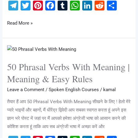
Examples
T
T
Pi
F
T
W
Li
R
S
el
wi
nt
a
u
h
n
e
h
e
tt
er
c
m
at
k
d
ar
Read More »
gr
er
e
e
bl
s
e
di
e
a
st
b
r
A
dI
t
50
m
o
p
n
Phrasal
o
p
50 Phrasal Verbs With Meaning |
Verbs
k
With
Meaning & Easy Rules
Meaning
Leave a Comment
/
Spoken English Courses
/
kamal
|
Meaning
तैयार हैं आप 50 Phrasal Verbs With Meaning सीखने के लिए ! हेलो मेरे
&
प्यारे भाइयों और बहनों, मैं धीरेंद्र द्विवेदी आप सबका स्वागत करता हूं अपने इस
Easy
ज्ञान भरे पोस्ट में जहां पर मैं आपको हमेशा अंग्रेजी भाषा को आसान करने की
Rules
कोशिश करता हूं ताकि आप सब अंग्रेजी भाषा में अच्छा करें और