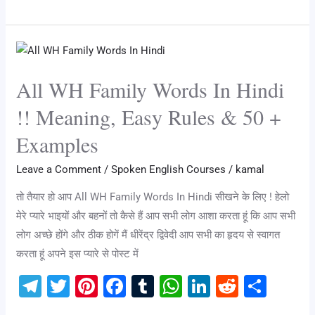
gr
er
e
e
bl
s
e
di
e
a
st
b
r
A
dI
t
All
m
o
p
n
WH
o
p
All WH Family Words In Hindi
Family
k
Words
!! Meaning, Easy Rules & 50 +
In
Examples
Hindi
!!
Leave a Comment
/
Spoken English Courses
/
kamal
Meaning,
तो तैयार हो आप All WH Family Words In Hindi सीखने के लिए ! हेलो
Easy
मेरे प्यारे भाइयों और बहनों तो कैसे हैं आप सभी लोग आशा करता हूं कि आप सभी
Rules
लोग अच्छे होंगे और ठीक होगें मैं धीरेंद्र द्विवेदी आप सभी का हृदय से स्वागत
&
करता हूं अपने इस प्यारे से पोस्ट में
50
+
T
T
Pi
F
T
W
Li
R
S
Examples
el
wi
nt
a
u
h
n
e
h