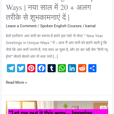
|
Ways | नया साल में 20 + अलग
तरीके से शुभकामनाएं दें |
Leave a Comment
/
Spoken English Courses
/
kamal
हेलो एवरीवन! आप सभी का स्वागत है हमारे इस प्यारे से पोस्ट ” New Year
Greetings in Unique Ways ” में। आज मैं आप सभी को बताने वाली हूं कि
जैसे कि आप सभी जानते हैं, नया साल आ चुका है, और हर बार वही सेम “हैप्पी न्यू
ईयर” बोलते बोलते आप भी थक जाते […]
T
T
Pi
F
T
W
Li
R
S
el
wi
nt
a
u
h
n
e
h
e
tt
er
c
m
at
k
d
ar
Read More »
gr
er
e
e
bl
s
e
di
e
a
st
b
r
A
dI
t
Some
m
o
p
n
Filler