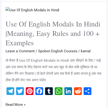
a
st
b
r
A
dI
t
Use
m
o
p
n
Of
o
p
Use Of English Modals In Hindi
English
k
Modals
|Meaning, Easy Rules and 100 +
In
Examples
Hindi
|Meaning,
Leave a Comment
/
Spoken English Courses
/
kamal
Easy
तो तैयार हैं Use Of English Modals In Hindi आप सीखने के लिए ! भाई
Rules
आप उस समय के लिए मेहनत करो जब आप खुद से बोल सकें मुश्किल तो था
and
लेकिन मैंने कर दिखाया | तो हेलो दोस्तों आप सब कैसे हैं आशा करता हूं आप सब
100
ठीक ही होंगे मेरा नाम अमन पांडेय
+
Examples
T
T
Pi
F
T
W
Li
R
S
el
wi
nt
a
u
h
n
e
h
e
tt
er
c
m
at
k
d
ar
Read More »