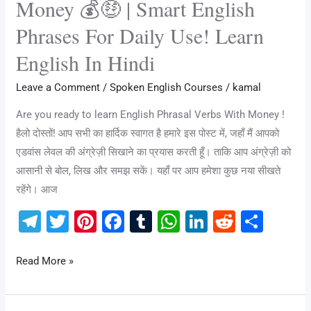
Money 💰🤑 | Smart English
With
Phrases For Daily Use! Learn
Money
💰
English In Hindi
🤑
Leave a Comment
/
Spoken English Courses
/
kamal
|
Smart
Are you ready to learn English Phrasal Verbs With Money !
English
हैलो दोस्तों! आप सभी का हार्दिक स्वागत है हमारे इस पोस्ट में, जहाँ मैं आपको
Phrases
एडवांस लेवल की अंग्रेज़ी सिखाने का प्रयास करती हूँ। ताकि आप अंग्रेज़ी को
For
आसानी से बोल, लिख और समझ सकें। यहाँ पर आप हमेशा कुछ नया सीखते
Daily
रहेंगे। आज
Use!
T
T
Pi
F
T
W
Li
R
S
Learn
el
wi
nt
a
u
h
n
e
h
English
e
tt
er
c
m
at
k
d
ar
In
Read More »
Hindi
gr
er
e
e
bl
s
e
di
e
a
st
b
r
A
dI
t