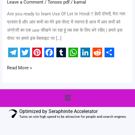
Leave a Comment
/
Tenses pdf
/
kamal
Are you ready to learn Use Of Let In Hindi !! हेलो दोस्तों, मेरा नाम
प्रशांत है और आप सभी का मेरे इस पोस्ट में स्वागत है आज मैं आप सभी को
अंग्रेजी का एक use सीखने जा रहा हूं तब तक के लिए बने रहिए | हमारे इस
पोस्ट पर हमारे इस वेबसाइट पर […]
T
T
P
F
T
W
L
R
S
Read More »
e
w
i
a
u
h
i
e
h
l
i
n
c
m
a
n
d
a
e
t
t
e
b
t
k
d
r
Menu
g
t
e
b
l
s
e
i
e
r
e
r
o
r
A
d
t
Optimized by Seraphinite Accelerator
a
r
e
o
p
I
Turns on site high speed to be attractive for people and search engines.
m
s
k
p
n