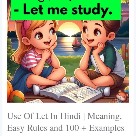
Let
In
Hindi
|
Meaning,
Easy
Rules
and
100
+
Examples
Use Of Let In Hindi | Meaning,
Easy Rules and 100 + Examples