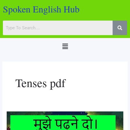
Skip
Spoken English Hub
to
content
Menu
Tenses pdf
Use
Of