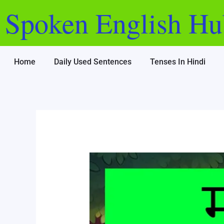
Skip
Post
Spoken English Hu
to
navigation
content
Home
Daily Used Sentences
Tenses In Hindi