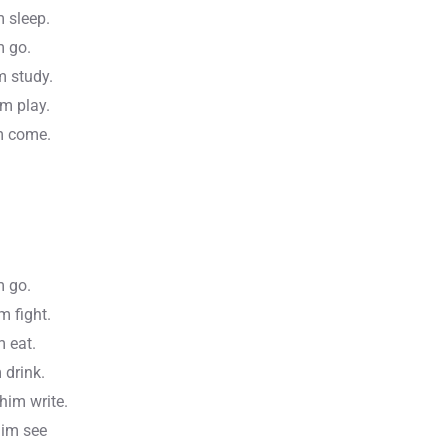
m sleep.
m go.
im study.
im play.
im come.
m go.
m fight.
m eat.
 drink.
 him write.
him see