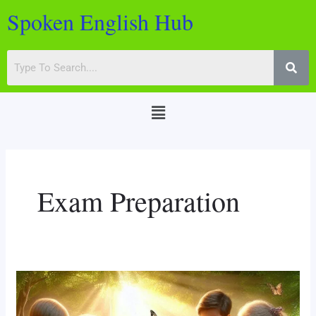
Skip
Post
Spoken English Hub
to
pagination
content
Menu
Exam Preparation
70
Animals