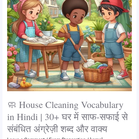
in
Hindi
|
30+
घर
में
साफ-
सफाई
से
संबंधित
अंग्रेज़ी
शब्द
🧼 House Cleaning Vocabulary
और
वाक्य
in Hindi | 30+ घर में साफ-सफाई से
संबंधित अंग्रेज़ी शब्द और वाक्य