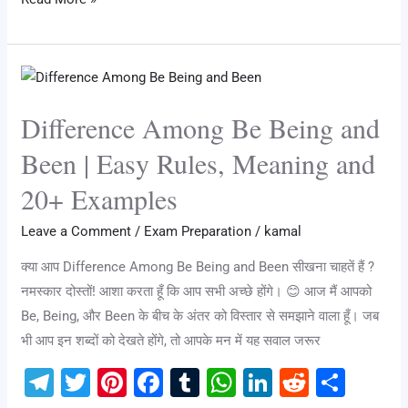
e
tt
er
c
m
at
k
d
ar
gr
er
e
e
bl
s
e
di
e
a
st
b
r
A
dI
t
Difference
m
o
p
n
Among
o
p
Difference Among Be Being and
Be
k
Being
Been | Easy Rules, Meaning and
and
20+ Examples
Been
|
Leave a Comment
/
Exam Preparation
/
kamal
Easy
क्या आप Difference Among Be Being and Been सीखना चाहतें हैं ?
Rules,
नमस्कार दोस्तों! आशा करता हूँ कि आप सभी अच्छे होंगे। 😊 आज मैं आपको
Meaning
Be, Being, और Been के बीच के अंतर को विस्तार से समझाने वाला हूँ। जब
and
भी आप इन शब्दों को देखते होंगे, तो आपके मन में यह सवाल जरूर
20+
Examples
T
T
Pi
F
T
W
Li
R
S