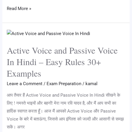
el
wi
nt
a
u
h
n
e
h
e
tt
er
c
m
at
k
d
ar
Read More »
gr
er
e
e
bl
s
e
di
e
a
st
b
r
A
dI
t
Active
m
o
p
n
Voice
o
p
Active Voice and Passive Voice
and
k
Passive
In Hindi – Easy Rules 30+
Voice
Examples
In
Hindi
Leave a Comment
/
Exam Preparation
/
kamal
–
आप तैयार हैं Active Voice and Passive Voice In Hindi सीखने के
Easy
लिए ! नमस्ते भाइयों और बहनों! मेरा नाम रवि यादव है, और मैं आप सभी का
Rules
हार्दिक स्वागत करता हूँ। आज मैं आपको Active Voice और Passive
30+
Voice के बारे में बताऊंगा, जिससे आप इंग्लिश को जल्दी और आसानी से समझ
Examples
सकें। अगर