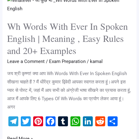
Wh
m
o
p
n
Words
o
p
With
Wh Words With Ever In Spoken
k
Ever
In
English | Meaning , Easy Rules
Spoken
and 20+ Examples
English
|
Leave a Comment
/
Exam Preparation
/
kamal
Meaning
जय श्री कृष्णा! क्या आप Wh Words With Ever In Spoken English
,
सीखना चाहते हैं ? मैं धीरेंद्र कुमार द्विवेदी आपका स्वागत करता हूं।अपने इस
Easy
प्यार से पोस्ट में, जहां मैं आप सभी को अंग्रेजी भाषा सीखने का प्रयास करता हूं,
Rules
आज मैं आपके लिए 6 Types Of Wh Words का प्रयोग लेकर आया हूं।
and
अगर
20+
Examples
T
T
Pi
F
T
W
Li
R
S
el
wi
nt
a
u
h
n
e
h
Read More »