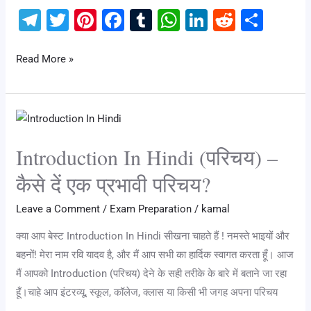
T
T
Pi
F
T
W
Li
R
S
el
wi
nt
a
u
h
n
e
h
e
tt
er
c
m
at
k
d
ar
Read More »
gr
er
e
e
bl
s
e
di
e
a
st
b
r
A
dI
t
Introduction
m
o
p
n
In
o
p
Introduction In Hindi (परिचय) –
Hindi
k
(परिचय)
कैसे दें एक प्रभावी परिचय?
–
Leave a Comment
/
Exam Preparation
/
kamal
कैसे
दें
क्या आप बेस्ट Introduction In Hindi सीखना चाहते हैं ! नमस्ते भाइयों और
एक
बहनों! मेरा नाम रवि यादव है, और मैं आप सभी का हार्दिक स्वागत करता हूँ। आज
प्रभावी
मैं आपको Introduction (परिचय) देने के सही तरीके के बारे में बताने जा रहा
परिचय?
हूँ।चाहे आप इंटरव्यू, स्कूल, कॉलेज, क्लास या किसी भी जगह अपना परिचय