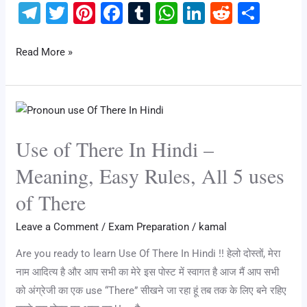
T
T
Pi
F
T
W
Li
R
S
el
wi
nt
a
u
h
n
e
h
e
tt
er
c
m
at
k
d
ar
Read More »
gr
er
e
e
bl
s
e
di
e
a
st
b
r
A
dI
t
Use
m
o
p
n
of
o
p
Use of There In Hindi –
There
k
In
Meaning, Easy Rules, All 5 uses
Hindi
of There
–
Meaning,
Leave a Comment
/
Exam Preparation
/
kamal
Easy
Are you ready to learn Use Of There In Hindi !! हेलो दोस्तों, मेरा
Rules,
नाम आदित्य है और आप सभी का मेरे इस पोस्ट में स्वागत है आज मैं आप सभी
All
को अंग्रेजी का एक use “There” सीखने जा रहा हूं तब तक के लिए बने रहिए
5