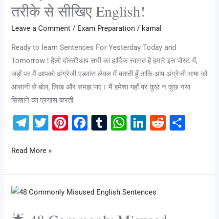
तरीके से सीखिए English!
and
Tomorrow
Leave a Comment
/
Exam Preparation
/
kamal
–
Ready to learn Sentences For Yesterday Today and
आसान
Tomorrow ! हैलो दोस्तों!आप सभी का हार्दिक स्वागत है हमारे इस पोस्ट में,
तरीके
जहाँ पर मैं आपको अंग्रेजी एडवांस लेवल में बताती हूँ ताकि आप अंग्रेजी भाषा को
से
आसानी से बोल, लिख और समझ पाएं। मैं हमेशा यहाँ पर कुछ न कुछ नया
सीखिए
सिखाने का प्रयास करती
English!
T
T
Pi
F
T
W
Li
R
S
el
wi
nt
a
u
h
n
e
h
e
tt
er
c
m
at
k
d
ar
Read More »
gr
er
e
e
bl
s
e
di
e
a
st
b
r
A
dI
t
🌟
m
o
p
n
48
o
p
Commonly