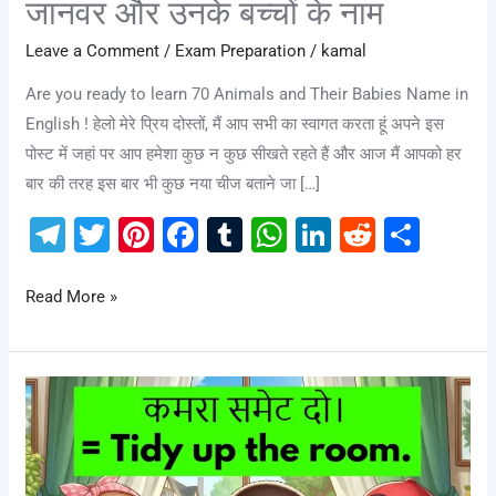
जानवर और उनके बच्चों के नाम
Leave a Comment
/
Exam Preparation
/
kamal
Are you ready to learn 70 Animals and Their Babies Name in
English ! हेलो मेरे प्रिय दोस्तों, मैं आप सभी का स्वागत करता हूं अपने इस
पोस्ट में जहां पर आप हमेशा कुछ न कुछ सीखते रहते हैं और आज मैं आपको हर
बार की तरह इस बार भी कुछ नया चीज बताने जा […]
T
T
Pi
F
T
W
Li
R
S
el
wi
nt
a
u
h
n
e
h
e
tt
er
c
m
at
k
d
ar
Read More »
gr
er
e
e
bl
s
e
di
e
a
st
b
r
A
dI
t
🧼
m
o
p
n
House
o
p
Cleaning
k
Vocabulary