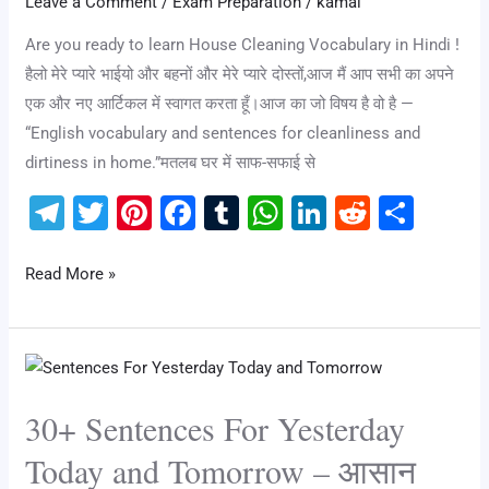
Leave a Comment
/
Exam Preparation
/
kamal
Are you ready to learn House Cleaning Vocabulary in Hindi !
हैलो मेरे प्यारे भाईयो और बहनों और मेरे प्यारे दोस्तों,आज मैं आप सभी का अपने
एक और नए आर्टिकल में स्वागत करता हूँ।आज का जो विषय है वो है —
“English vocabulary and sentences for cleanliness and
dirtiness in home.”मतलब घर में साफ-सफाई से
T
T
Pi
F
T
W
Li
R
S
el
wi
nt
a
u
h
n
e
h
e
tt
er
c
m
at
k
d
ar
Read More »
gr
er
e
e
bl
s
e
di
e
a
st
b
r
A
dI
t
30+
m
o
p
n
Sentences
o
p
30+ Sentences For Yesterday
For
k
Yesterday
Today and Tomorrow – आसान
Today