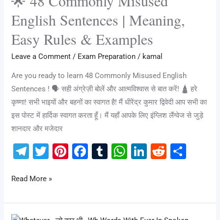
🌟 48 Commonly Misused
k
Misused
English Sentences | Meaning,
English
Easy Rules & Examples
Sentences
|
Leave a Comment
/
Exam Preparation
/
kamal
Meaning,
Are you ready to learn 48 Commonly Misused English
Easy
Sentences ! 🗣️ सही अंग्रेज़ी बोलें और आत्मविश्वास से बात करें! 🛕 हरे
Rules
कृष्णा! सभी भाइयों और बहनों का स्वागत है! मैं धीरेंद्र कुमार द्विवेदी आप सभी का
&
इस पोस्ट में हार्दिक स्वागत करता हूँ। मैं यहाँ आपके लिए इंग्लिश लैंग्वेज से जुड़े
Examples
शानदार और मजेदार
T
T
Pi
F
T
W
Li
R
S
el
wi
nt
a
u
h
n
e
h
e
tt
er
c
m
at
k
d
ar
Read More »
gr
er
e
e
bl
s
e
di
e
a
st
b
r
A
dI
t