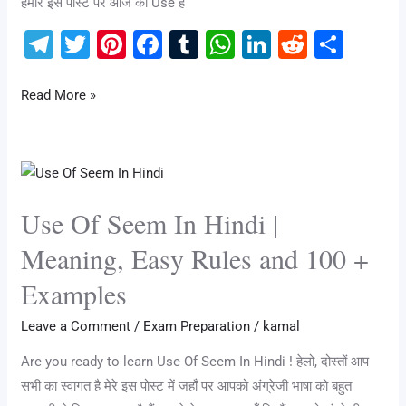
हमारे इस पोस्ट पर आज का Use है
uses
of
T
T
Pi
F
T
W
Li
R
S
There
el
wi
nt
a
u
h
n
e
h
e
tt
er
c
m
at
k
d
ar
Read More »
gr
er
e
e
bl
s
e
di
e
a
st
b
r
A
dI
t
Use
m
o
p
n
Of
o
p
Use Of Seem In Hindi |
Seem
k
In
Meaning, Easy Rules and 100 +
Hindi
Examples
|
Meaning,
Leave a Comment
/
Exam Preparation
/
kamal
Easy
Are you ready to learn Use Of Seem In Hindi ! हेलो, दोस्तों आप
Rules
सभी का स्वागत है मेरे इस पोस्ट में जहाँ पर आपको अंग्रेजी भाषा को बहुत
and