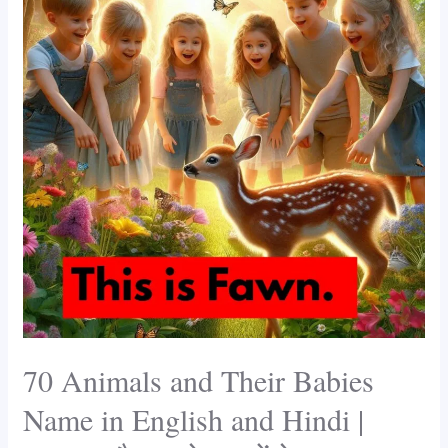
and
Their
Babies
Name
in
English
and
Hindi
|
जानवर
और
उनके
बच्चों
के
70 Animals and Their Babies
नाम
Name in English and Hindi |