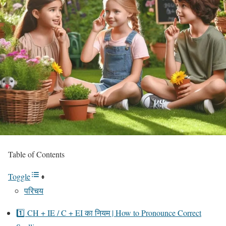
Table of Contents
Toggle
परिचय
1️⃣ CH + IE / C + EI का नियम | How to Pronounce Correct