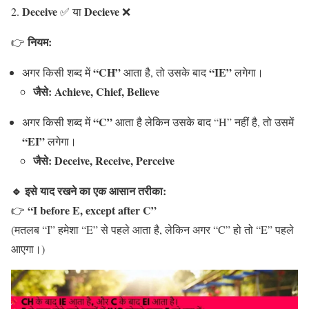
Deceive
Decieve
✅ या
❌
नियम:
👉
“CH”
“IE”
अगर किसी शब्द में
आता है, तो उसके बाद
लगेगा।
जैसे:
Achieve, Chief, Believe
“C”
अगर किसी शब्द में
आता है लेकिन उसके बाद “H” नहीं है, तो उसमें
“EI”
लगेगा।
जैसे:
Deceive, Receive, Perceive
🔹 इसे याद रखने का एक आसान तरीका:
“I before E, except after C”
👉
(मतलब “I” हमेशा “E” से पहले आता है, लेकिन अगर “C” हो तो “E” पहले
आएगा।)