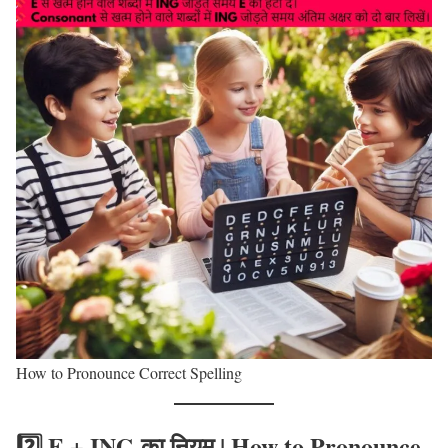
How to Pronounce Correct Spelling
2️⃣ E + ING का नियम
| How to Pronounce