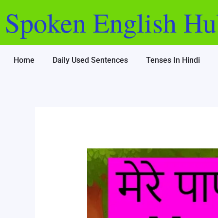
Skip
Post
Spoken English Hu
to
navigation
content
Home
Daily Used Sentences
Tenses In Hindi