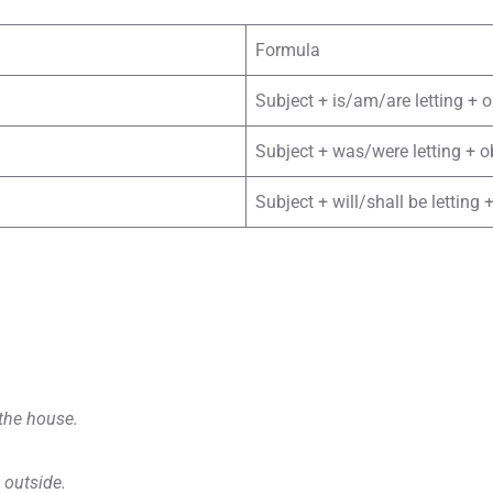
Formula
Subject + is/am/are letting + o
Subject + was/were letting + o
Subject + will/shall be letting 
 the house.
 outside.