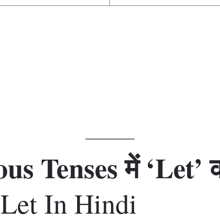
s Tenses में ‘Let’ क
 Let In Hindi