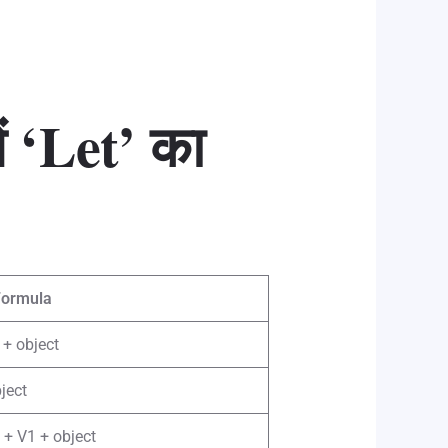
ं ‘Let’ का
Formula
 + object
ject
t + V1 + object