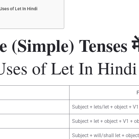
l Uses of Let In Hindi
e (Simple) Tenses मे
Uses of Let In Hindi
Subject + lets/let + object + V1
Subject + let + object + V1 + ob
Subject + will/shall let + objec