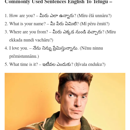
Commonly Used Sentences English To Telugu –
How are you? – మీరు ఎలా ఉన్నారు? (Mīru ēlā unnāru?)
What is your name? – మీ పేరు ఏమిటి? (Mī pēru ēmiti?)
Where are you from? – మీరు ఎక్కడ నుండి వచ్చారు? (Mīru
ekkada nundi vachāru?)
I love you. – నేను నిన్ను ప్రేమిస్తున్నాను. (Nēnu ninnu
prēmistunnānu.)
What time is it? – ఇటీవల ఎందుకు? (Iṭīvala enduku?)