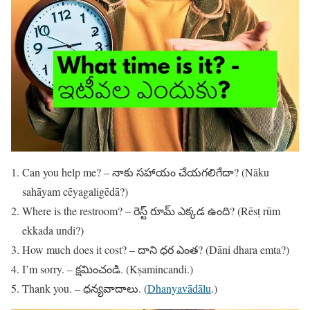
Can you help me? – నాకు సహాయం చేయగలిగేదా? (Nāku
sahāyam cēyagaligēdā?)
Where is the restroom? – రెస్ట్ రూమ్ ఎక్కడ ఉంది? (Rēsṭ rūm
ekkada undi?)
How much does it cost? – దాని ధర ఎంత? (Dāni dhara emta?)
I’m sorry. – క్షమించండి. (Kṣamincandi.)
Thank you. – ధన్యవాదాలు. (
Dhanyavādālu
.)