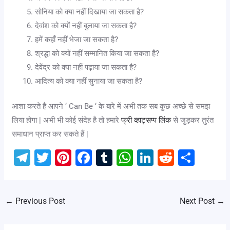
सोनिया को क्या नहीं दिखाया जा सकता है?
देवांश को क्यों नहीं बुलाया जा सकता है?
हमें कहाँ नहीं भेजा जा सकता है?
श्रद्धा को क्यों नहीं सम्मानित किया जा सकता है?
देवेंद्र को क्या नहीं पढ़ाया जा सकता है?
आदित्य को क्या नहीं सुनाया जा सकता है?
आशा करते है आपने ‘ Can Be ‘ के बारे में अभी तक सब कुछ अच्छे से समझ
लिया होगा | अभी भी कोई संदेह है तो हमारे
फ्री व्हाट्सप्प लिंक
से जुड़कर तुरंत
समाधान प्राप्त कर सकते हैं |
T
T
Pi
F
T
W
Li
R
S
el
wi
nt
a
u
h
n
e
h
e
tt
er
c
m
at
k
d
ar
←
Previous Post
Next Post
→
gr
er
e
e
bl
s
e
di
e
a
st
b
r
A
dI
t