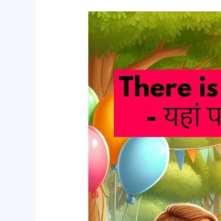
Use
Of
There
In
Hindi|
सही
और
आसान
उपयोग
–
Complete
Hindi
Explanation
with
Examples