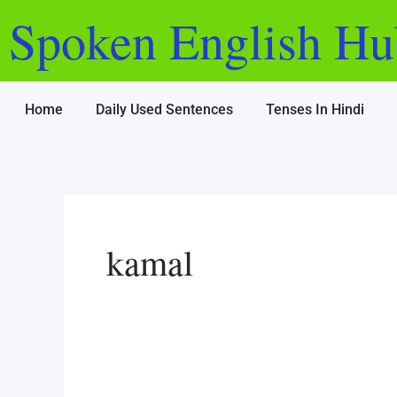
Skip
Post
Spoken English Hu
to
pagination
content
Home
Daily Used Sentences
Tenses In Hindi
kamal