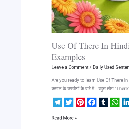
Use Of There In Hind
Examples
Leave a Comment
/
Daily Used Sente
Are you ready to learn Use Of There In Hind
कमाल के उपयोगों के बारे में। बहुत लोग “There
T
T
P
F
T
W
L
Read More »
e
w
i
a
u
h
i