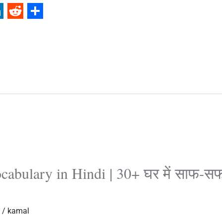
R
S
e
h
d
a
d
r
i
e
t
bulary in Hindi | 30+ घर में साफ-सफाई 
/
kamal