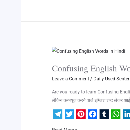
l
i
n
c
m
a
n
e
t
t
e
b
t
k
g
t
e
b
l
s
e
r
e
r
o
r
A
d
a
r
e
o
p
I
m
s
k
p
n
Confusing
t
English
Confusing English Wo
Words
in
Leave a Comment
/
Daily Used Sente
Hindi|Meaning,
Are you ready to learn Confusing English W
Easy
लेकिन कन्फ्यूज़ करने वाले इंग्लिश शब्द लेकर आई 
Explanation,
20+
Examples
T
T
P
F
T
W
L
Read More »