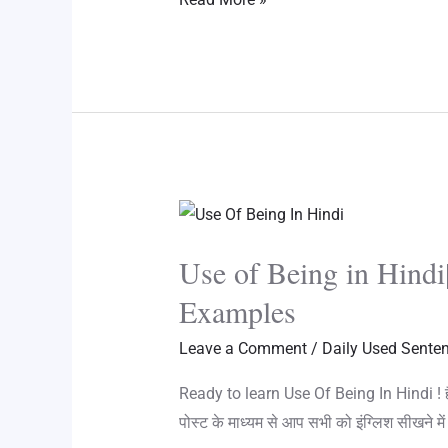
e
w
i
a
u
h
i
l
i
n
c
m
a
n
e
t
t
e
b
t
k
g
t
e
b
l
s
e
r
e
r
o
r
A
d
a
r
e
o
p
I
m
s
k
p
n
Use
t
of
Use of Being in Hindi| 
Being
in
Examples
Hindi|
Leave a Comment
/
Daily Used Sente
अंग्रेज़ी
में
Ready to learn Use Of Being In Hindi ! हैलो मे
“Being”
पोस्ट के माध्यम से आप सभी को इंग्लिश सीखने म
का