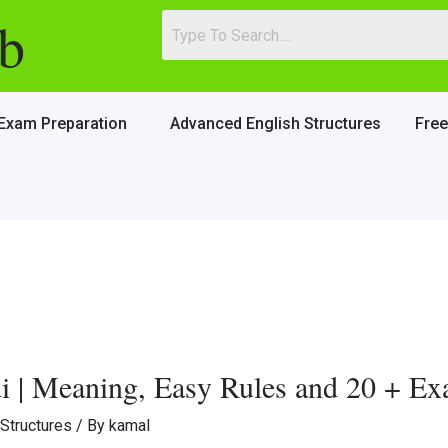
b
Exam Preparation
Advanced English Structures
Fre
di | Meaning, Easy Rules and 20 + E
Structures
/ By
kamal