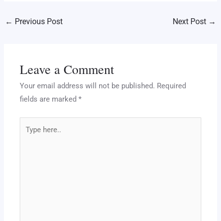
e
tt
er
c
m
at
k
d
ar
←
Previous Post
Next Post
→
gr
er
e
e
bl
s
e
di
e
a
st
b
r
A
dI
t
m
o
p
n
Leave a Comment
o
p
k
Your email address will not be published.
Required
fields are marked
*
Type
here..