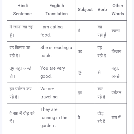
Hindi
English
Other
Subject
Verb
Sentence
Translation
Words
मैं खाना खा रहा
I am eating
खा
मैं
खाना
हूँ।
food.
रहा हूँ
वह किताब पढ़
She is reading a
पढ़
वह
किताब
रही है।
book.
रही है
तुम बहुत अच्छे
You are very
बहुत,
तुम
हो
हो।
good.
अच्छे
हम पर्यटन कर
We are
कर
हम
पर्यटन
रहे हैं।
traveling.
रहे हैं
They are
वे बाग़ में दौड़ रहे
दौड़
running in the
वे
बाग़ में
हैं।
रहे हैं
garden .