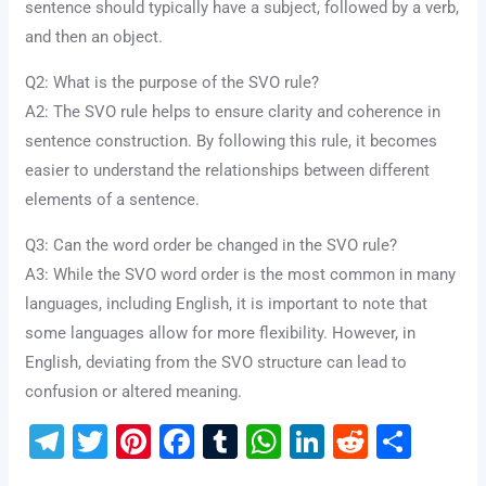
sentence should typically have a subject, followed by a verb,
and then an object.
Q2: What is the purpose of the SVO rule?
A2: The SVO rule helps to ensure clarity and coherence in
sentence construction. By following this rule, it becomes
easier to understand the relationships between different
elements of a sentence.
Q3: Can the word order be changed in the SVO rule?
A3: While the SVO word order is the most common in many
languages, including English, it is important to note that
some languages allow for more flexibility. However, in
English, deviating from the SVO structure can lead to
confusion or altered meaning.
T
T
Pi
F
T
W
Li
R
S
el
wi
nt
a
u
h
n
e
h