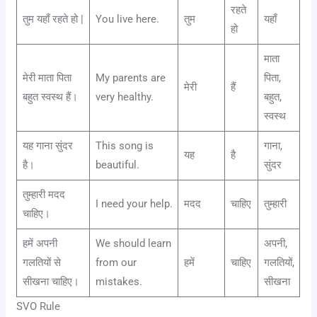
रहते
तुम यहाँ रहते हो |
You live here.
तुम
यहाँ
हो
माता
मेरी माता पिता
My parents are
पिता,
मेरी
हैं
बहुत स्वस्थ हैं।
very healthy.
बहुत,
स्वस्थ
यह गाना सुंदर
This song is
गाना,
यह
है
है।
beautiful.
सुंदर
तुम्हारी मदद
I need your help.
मदद
चाहिए
तुम्हारी
चाहिए।
हमें अपनी
We should learn
अपनी,
गलतियों से
from our
हमें
चाहिए
गलतियों,
सीखना चाहिए।
mistakes.
सीखना
SVO Rule