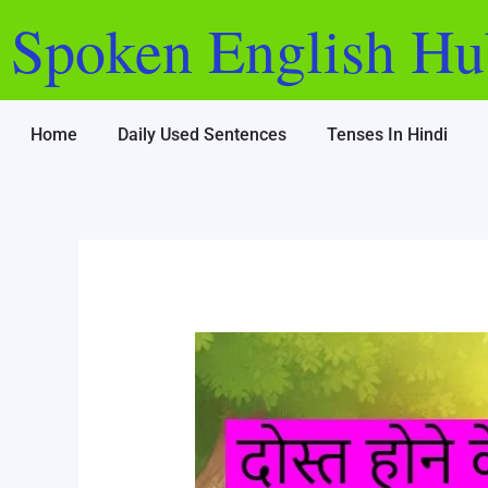
Skip
Post
Spoken English Hu
to
navigation
content
Home
Daily Used Sentences
Tenses In Hindi