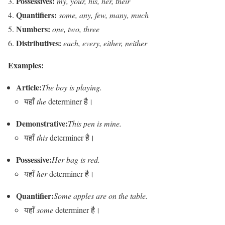
Possessives:
my, your, his, her, their
Quantifiers:
some, any, few, many, much
Numbers:
one, two, three
Distributives:
each, every, either, neither
Examples:
Article:
The boy is playing.
यहाँ
the
determiner है।
Demonstrative:
This pen is mine.
यहाँ
this
determiner है।
Possessive:
Her bag is red.
यहाँ
her
determiner है।
Quantifier:
Some apples are on the table.
यहाँ
some
determiner है।