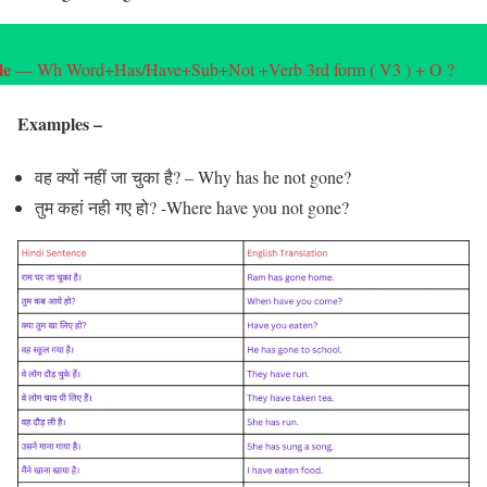
le
— Wh Word+Has/Have+Sub+Not +Verb 3rd form ( V3 ) + O ?
Examples
–
वह क्यों नहीं जा चुका है? – Why has he not gone?
तुम कहां नही गए हो? -Where have you not gone?