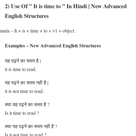
2) Use Of ” It is time to ” In Hindi | New Advanced
English Structures
mula – It + is + time + to + v1 + object.
Examples – New Advanced English Structures
यह पढ़ने का समय है |
it is time to read.
यह पढ़ने का समय नही है |
it is not time to read.
क्या यह पढ़ने का समय है ?
Is it time to read ?
क्या यह पढ़ने का समय नही है ?
Is it not time to read ?