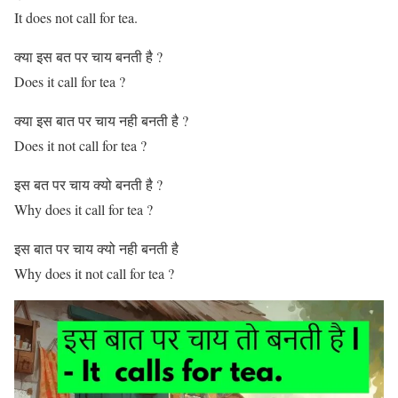
It does not call for tea.
क्या इस बत पर चाय बनती है ?
Does it call for tea ?
क्या इस बात पर चाय नही बनती है ?
Does it not call for tea ?
इस बत पर चाय क्यो बनती है ?
Why does it call for tea ?
इस बात पर चाय क्यो नही बनती है
Why does it not call for tea ?