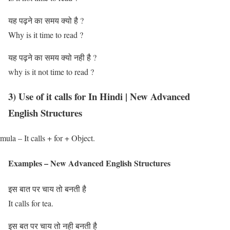
यह पढ़ने का समय क्यो है ?
Why is it time to read ?
यह पढ़ने का समय क्यो नही है ?
why is it not time to read ?
3) Use of it calls for In Hindi | New Advanced
English Structures
mula – It calls + for + Object.
Examples – New Advanced English Structures
इस बात पर चाय तो बनती है
It calls for tea.
इस बत पर चाय तो नही बनती है