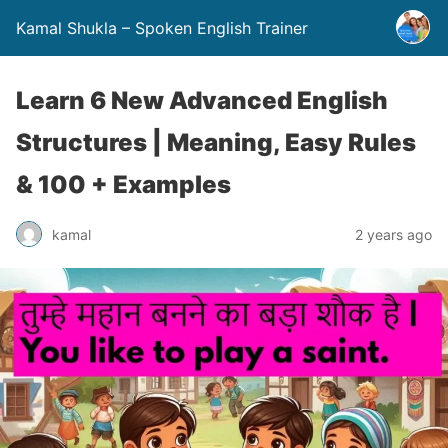
Kamal Shukla – Spoken English Trainer
Learn 6 New Advanced English
Structures | Meaning, Easy Rules
& 100 + Examples
kamal
2 years ago