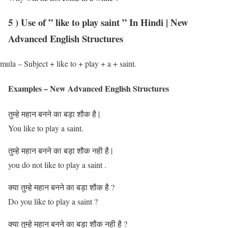
5 ) Use of ” like to play saint ” In Hindi | New
Advanced English Structures
mula – Subject + like to + play + a + saint.
Examples – New Advanced English Structures
तुम्हे महान बनने का बड़ा शौक है |
You like to play a saint.
तुम्हे महान बनने का बड़ा शौक नही है |
you do not like to play a saint .
क्या तुम्हे महान बनने का बड़ा शौक है ?
Do you like to play a saint ?
क्या तुम्हे महान बनने का बड़ा शौक नही है ?