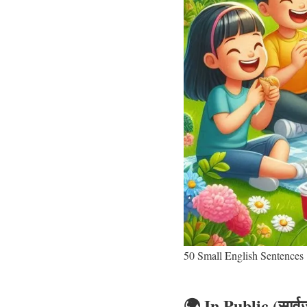
50 Small English Sentences
🌍
In Public (सार्वज