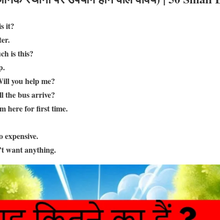
s it?
er.
h is this?
p.
ill you help me?
l the bus arrive?
m here for first time.
oo expensive.
’t want anything.