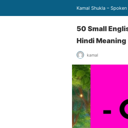
Kamal Shukla – Spoken 
50 Small Engli
Hindi Meaning
kamal