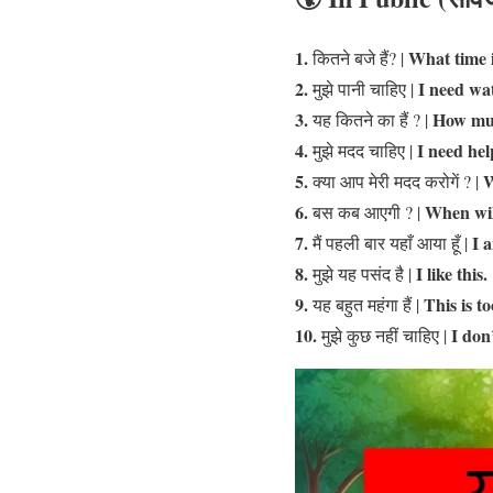
1.
What time i
कितने बजे हैं? |
2.
I need wat
मुझे पानी चाहिए |
3.
How muc
यह कितने का हैं ? |
4.
I need hel
मुझे मदद चाहिए |
5.
W
क्या आप मेरी मदद करोगें ? |
6.
When wil
बस कब आएगी ? |
7.
I a
मैं पहली बार यहाँ आया हूँ |
8.
I like this.
मुझे यह पसंद है |
9.
This is t
यह बहुत महंगा हैं |
10.
I don
मुझे कुछ नहीं चाहिए |