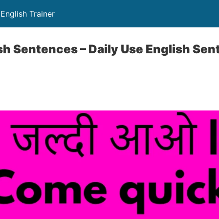
English Trainer
sh Sentences – Daily Use English Sen