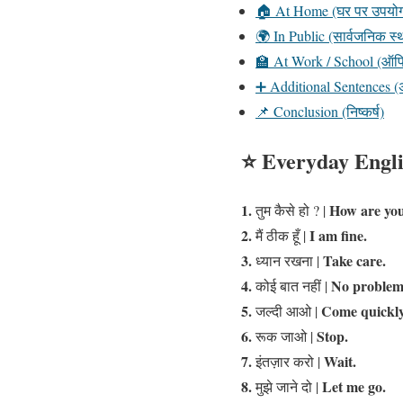
🏠 At Home (घर पर उपयोग ह
🌍 In Public (सार्वजनिक स्थ
🏫 At Work / School (ऑफिस 
➕ Additional Sentences (अ
📌 Conclusion (निष्कर्ष)
⭐
Everyday English 
1.
How are yo
तुम कैसे हो ? |
2.
I am fine.
मैं ठीक हूँ |
3.
Take care.
ध्यान रखना |
4.
No problem
कोई बात नहीं |
5.
Come quickly
जल्दी आओ |
6.
Stop.
रूक जाओ |
7.
Wait.
इंतज़ार करो |
8.
Let me go.
मुझे जाने दो |